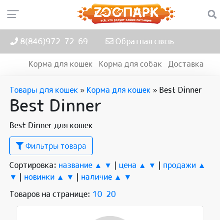
8(846)972-72-69
Обратная связь
Корма для кошек
Корма для собак
Доставка
Товары для кошек
»
Корма для кошек
»
Best Dinner
Best Dinner
Best Dinner для кошек
Фильтры товара
Сортировка:
название ▲
▼
|
цена ▲
▼
|
продажи ▲
▼
|
новинки ▲
▼
|
наличие ▲
▼
Товаров на странице:
10
20