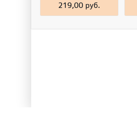
219,00 руб.
Инфо
рознич
Доста
© 2026 ЗооПарк