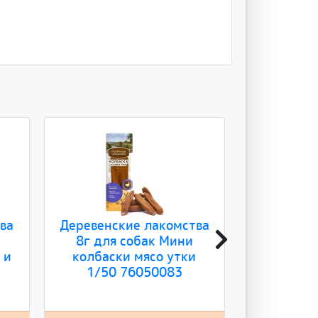
ва
Деревенские лакомства
Деревенск
8г для собак Мини
8г для 
 и
колбаски мясо утки
колбаски 
1/50 76050083
1/50 