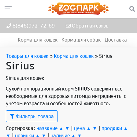
8(846)972-72-69
Обратная связь
Корма для кошек
Корма для собак
Доставка
Товары для кошек
»
Корма для кошек
»
Sirius
Sirius
Sirius для кошек
Сухой полнорационный корм SIRIUS содержит все
необходимые для здоровья питомца ингредиенты с
учетом возраста и особенностей животного.
Фильтры товара
Сортировка:
название ▲
▼
|
цена ▲
▼
|
продажи ▲
▼
|
новинки ▲
▼
|
наличие ▲
▼