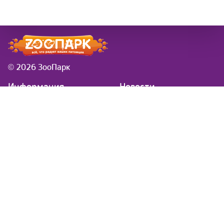
© 2026 ЗооПарк
Информация
Новости
розничная сеть ЗооПарк
Заказы в новогодие
в Самаре
праздники
Доставка
Вводится платная
Товар под заказ
доставка за вес и
Контакты
удаленность
Обратная связь
Симпарика
Фортифлора
Нестероидное
противовоспалительное
средство