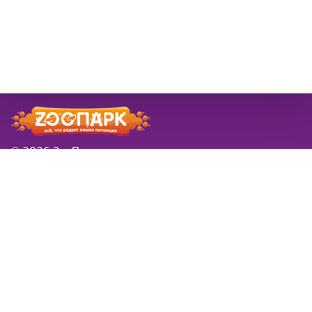
© 2026 ЗооПарк
Информация
Новости
розничная сеть ЗооПарк
Заказы в новогодие
в Самаре
праздники
Доставка
Вводится платная
Товар под заказ
доставка за вес и
Контакты
удаленность
Обратная связь
Симпарика
Фортифлора