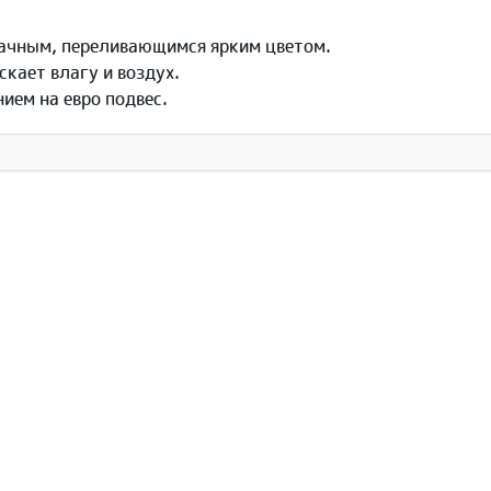
:
рачным, переливающимся ярким цветом.
скает влагу и воздух.
нием на евро подвес.
рмация
Новости