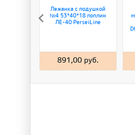
Лежанка с подушкой
№4 53*40*18 поплин
м
ЛЕ-40 PerseiLine
D
891,00 руб.