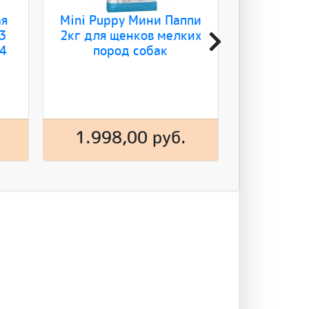
ая
Mini Puppy Мини Паппи
Игрушка
3
2кг для щенков мелких
Кольцо 
04
пород собак
84мм З
1.998,00 руб.
140,