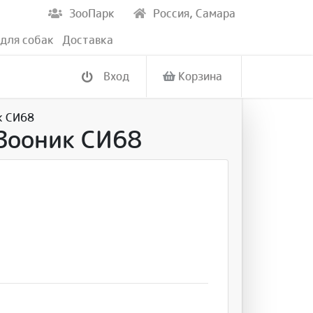
ЗооПарк
Россия, Самара
для собак
Доставка
Вход
Корзина
к СИ68
Зооник СИ68