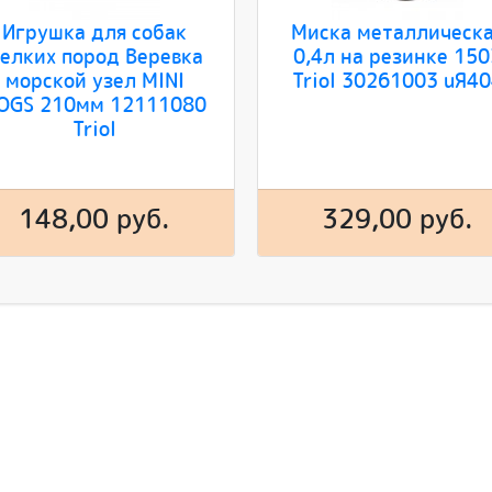
Игрушка для собак
Миска металлическ
елких пород Веревка
0,4л на резинке 150
морской узел MINI
Triol 30261003 uЯ4
OGS 210мм 12111080
Triol
148,00 руб.
329,00 руб.