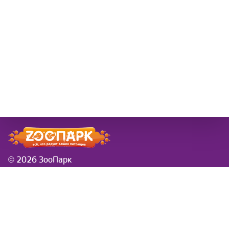
© 2026 ЗооПарк
Информация
Новости
розничная сеть ЗооПарк
Заказы в новогодие
в Самаре
праздники
Доставка
Вводится платная