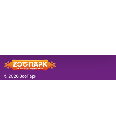
© 2026 ЗооПарк
Информация
Новости
розничная сеть ЗооПарк
Заказы в новогодие
в Самаре
праздники
Доставка
Вводится платная
Товар под заказ
доставка за вес и