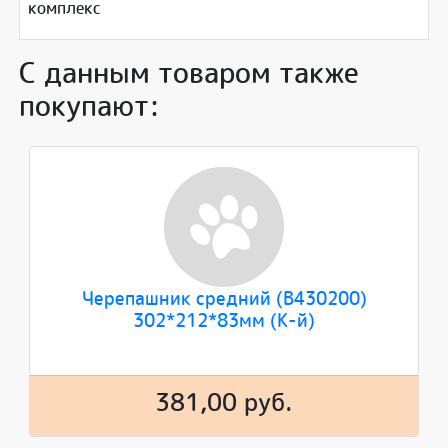
комплекс
С данным товаром также
покупают:
Черепашник средний (В430200)
302*212*83мм (К-й)
381,00 руб.