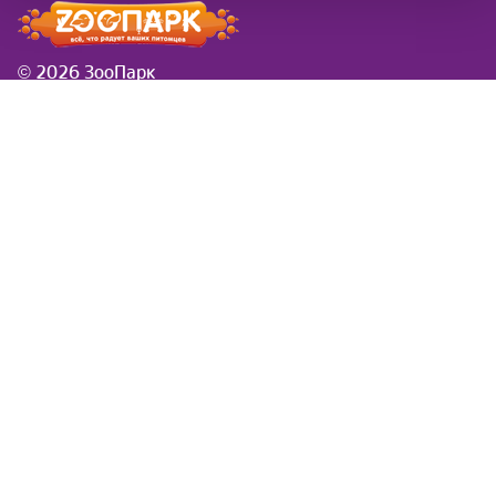
© 2026 ЗооПарк
Информация
Новости
розничная сеть ЗооПарк
Заказы в новогодие
в Самаре
праздники
Доставка
Вводится платная
Товар под заказ
доставка за вес и
Контакты
удаленность
Обратная связь
Симпарика
Фортифлора
Нестероидное
противовоспалительное
средство