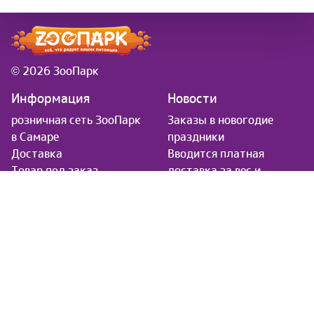
© 2026 ЗооПарк
Информация
Новости
розничная сеть ЗооПарк
Заказы в новогодие
в Самаре
праздники
Доставка
Вводится платная
Товар под заказ
доставка за вес и
Контакты
удаленность
Обратная связь
Симпарика
Фортифлора
Нестероидное
противовоспалительное
средство