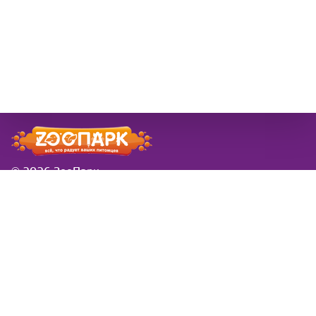
© 2026 ЗооПарк
Информация
Новости
розничная сеть ЗооПарк
Заказы в новогодие
в Самаре
праздники
Доставка
Вводится платная
Товар под заказ
доставка за вес и
Контакты
удаленность
Обратная связь
Симпарика