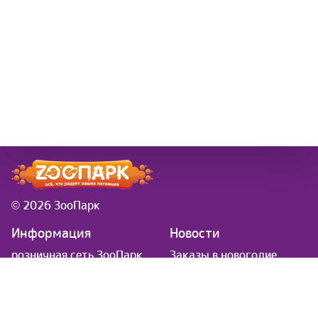
© 2026 ЗооПарк
Информация
Новости
розничная сеть ЗооПарк
Заказы в новогодие
в Самаре
праздники
Доставка
Вводится платная
Товар под заказ
доставка за вес и