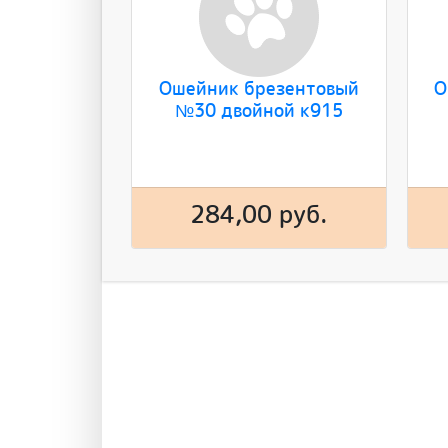
Ошейник брезентовый
О
№30 двойной к915
284,00 руб.