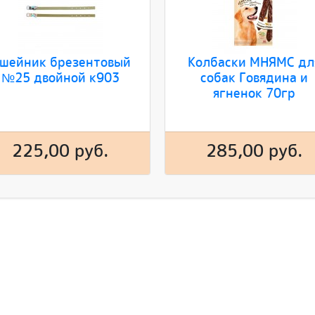
шейник брезентовый
Колбаски МНЯМС дл
№25 двойной к903
собак Говядина и
ягненок 70гр
225,00 руб.
285,00 руб.