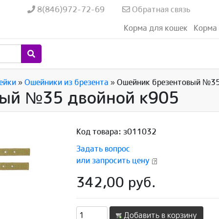
8(846)972-72-69
Обратная связь
Корма для кошек
Корма 
ейки
»
Ошейники из брезента
»
Ошейник брезентовый №35
вый №35 двойной к905
Код товара: з011032
Задать вопрос
или запросить цену
342,00 руб.
Добавить в корзину