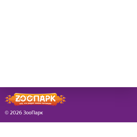
© 2026 ЗооПарк
Информация
Новости
розничная сеть ЗооПарк
Заказы в новогодие