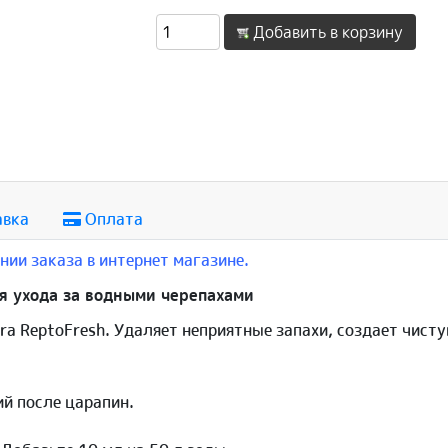
Добавить в корзину
авка
Оплата
ии заказа в интернет магазине.
ля ухода за водными черепахами
a ReptoFresh. Удаляет неприятные запахи, создает чистую
й после царапин.