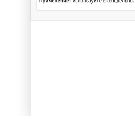
Применение:
используйте еженедельно. 
Инфо
рознич