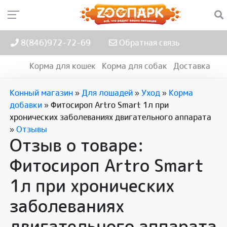
8(846)972-72-69
Обратная связь
Корма для кошек
Корма для собак
Доставка
Конный магазин
»
Для лошадей
»
Уход
»
Корма
добавки
»
Фитосироп Artro Smart 1л при
хронических заболеваниях двигательного аппарата
»
Отзывы
Отзыв о товаре:
Фитосироп Artro Smart
1л при хронических
заболеваниях
двигательного аппарата