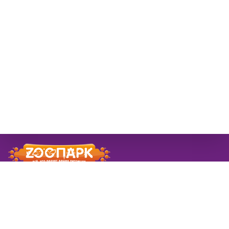
© 2026 ЗооПарк
Информация
Новости
розничная сеть ЗооПарк
Заказы в новогодие
в Самаре
праздники