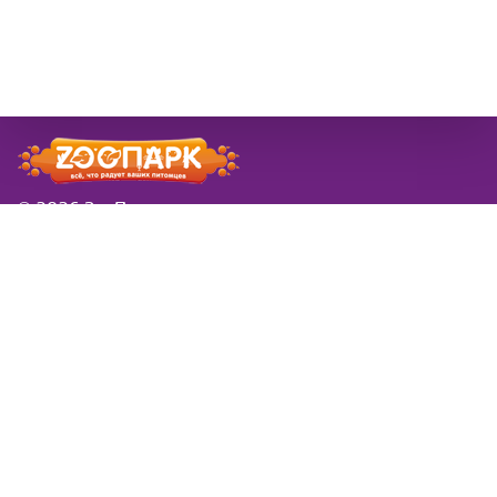
© 2026 ЗооПарк
Информация
Новости
розничная сеть ЗооПарк
Заказы в новогодие
в Самаре
праздники
Доставка
Вводится платная
Товар под заказ
доставка за вес и
Контакты
удаленность
Обратная связь
Симпарика
Фортифлора
Нестероидное