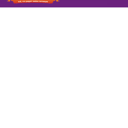
© 2026 ЗооПарк
Информация
Новости
розничная сеть ЗооПарк
Заказы в новогодие
в Самаре
праздники
Доставка
Вводится платная
Товар под заказ
доставка за вес и
Контакты
удаленность
Обратная связь
Симпарика
Фортифлора
Нестероидное
противовоспалительное
средство