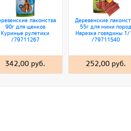
еревенские лакомства
Деревенские лакомст
90г для щенков
55г для мини поро
Куриные рулетики
Нарезка говядины 1/
/79711267
/79711540
342,00 руб.
252,00 руб.