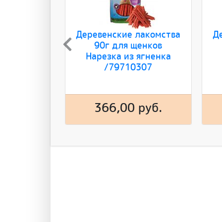
Деревенские лакомства
Д
90г для щенков
Нарезка из ягненка
/79710307
366,00 руб.