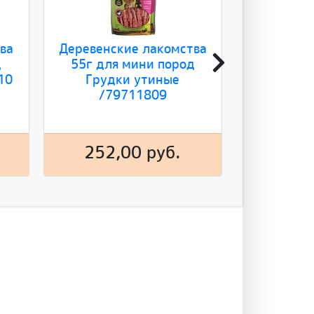
ва
Деревенские лакомства
Деревенск
д
55г для мини пород
55г для
10
Грудки утиные
Палочк
/79711809
252,00 руб.
252,