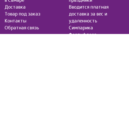
в Самаре
праздники
Доставка
Вводится платная
Товар под заказ
доставка за вес и
Контакты
удаленность
Обратная связь
Симпарика
Фортифлора
Нестероидное
противовоспалительное
средство