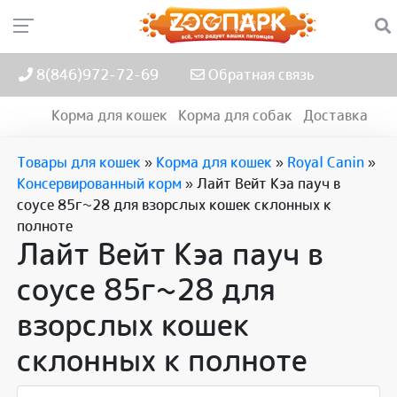
8(846)972-72-69
Обратная связь
Корма для кошек
Корма для собак
Доставка
Товары для кошек
»
Корма для кошек
»
Royal Canin
»
Консервированный корм
»
Лайт Вейт Кэа пауч в
соусе 85г~28 для взорслых кошек склонных к
полноте
Лайт Вейт Кэа пауч в
соусе 85г~28 для
взорслых кошек
склонных к полноте