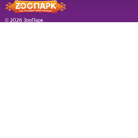
© 2026 ЗооПарк
Информация
Новости
розничная сеть ЗооПарк
Заказы в новогодие
в Самаре
праздники
Доставка
Вводится платная
Товар под заказ
доставка за вес и
Контакты
удаленность
Обратная связь
Симпарика
Фортифлора
Нестероидное
противовоспалительное
средство