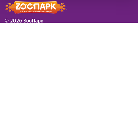
© 2026 ЗооПарк
Информация
Новости
розничная сеть ЗооПарк
Заказы в новогодие
в Самаре
праздники
Доставка
Вводится платная
Товар под заказ
доставка за вес и
Контакты
удаленность
Обратная связь
Симпарика
Фортифлора
Нестероидное
противовоспалительное
средство